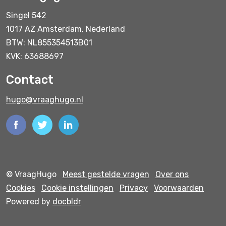
Singel 542
1017 AZ Amsterdam, Nederland
BTW: NL855354513B01
KVK: 63688697
Contact
hugo@vraaghugo.nl
© VraagHugo
Meest gestelde vragen
Over ons
Cookies
Cookie instellingen
Privacy
Voorwaarden
Powered by
docbldr